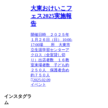
大東おけいこフ
ェス2025実施報
告
開催日時 ２０２５年
１月２６日（日） 10:00-
17:00場 所 大東市
立生涯学習センターア
クロス（全室貸し切
り）出店者数 １６教
室来場者数 子ども約
２５０人 保護者含め
約７５０人
2025.02.09
イベント
インスタグラ
ム