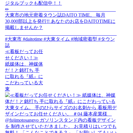
≪看板だってお任
せください！≫
紙媒体は、神媒体
だ！と銘打ち 手
に取れる『紙』に
こだわっている大
東