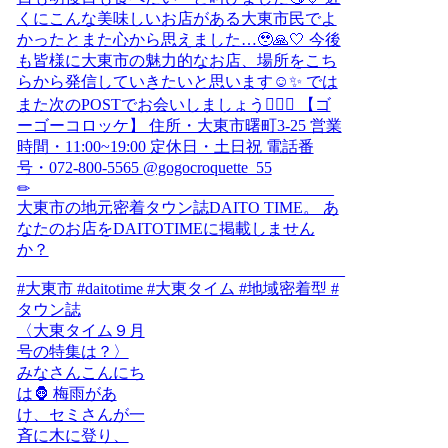
〈大東タイム９月
号の特集は？〉
みなさんこんにち
は🦍 梅雨があ
け、セミさんが一
斉に木に登り、