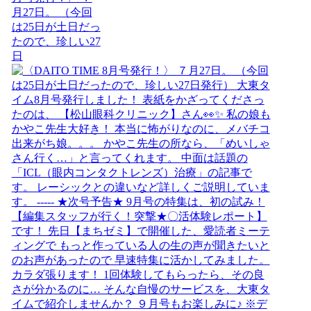
月27日。 （今回
は25日が土日だっ
たので、珍しい27
日