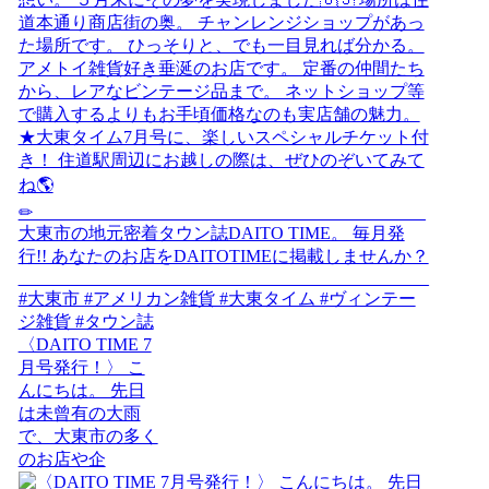
〈DAITO TIME 7
月号発行！〉 こ
んにちは。 先日
は未曾有の大雨
で、大東市の多く
のお店や企