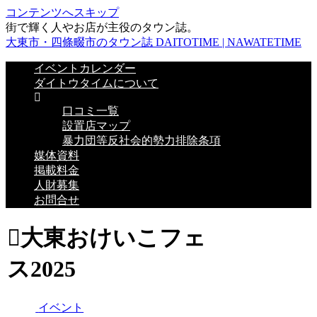
コンテンツへスキップ
街で輝く人やお店が主役のタウン誌。
大東市・四條畷市のタウン誌 DAITOTIME | NAWATETIME
イベントカレンダー
ダイトウタイムについて
口コミ一覧
設置店マップ
暴力団等反社会的勢力排除条項
媒体資料
掲載料金
人財募集
お問合せ
大東おけいこフェ
ス2025
イベント