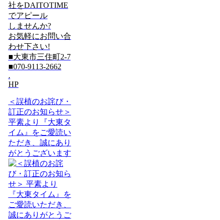
社をDAITOTIME
でアピール
しませんか?
お気軽にお問い合
わせ下さい!
■大東市三住町2-7
■070-9113-2662
.
HP
＜誤植のお詫び・
訂正のお知らせ＞
平素より『大東タ
イム』をご愛読い
ただき、誠にあり
がとうございます