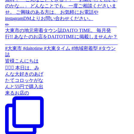
皆様こんにちは
🙋‍♀️✨️ 本日は、み
んな大好きのあげ
たてコロッケがな
んと55円で購入出
来るお店の