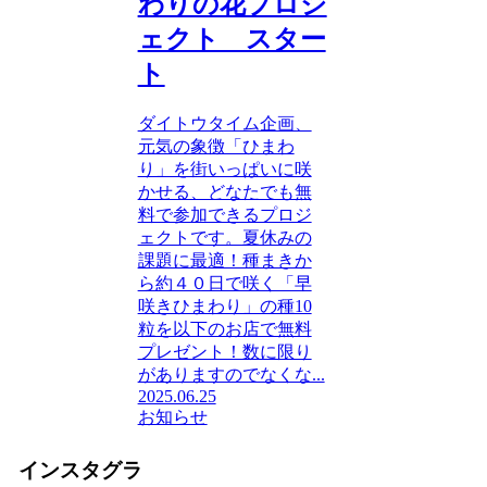
わりの花プロジ
ェクト スター
ト
ダイトウタイム企画、
元気の象徴「ひまわ
り」を街いっぱいに咲
かせる、どなたでも無
料で参加できるプロジ
ェクトです。夏休みの
課題に最適！種まきか
ら約４０日で咲く「早
咲きひまわり」の種10
粒を以下のお店で無料
プレゼント！数に限り
がありますのでなくな...
2025.06.25
お知らせ
インスタグラ