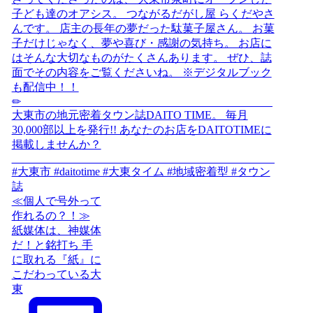
≪個人で号外って
作れるの？！≫
紙媒体は、神媒体
だ！と銘打ち 手
に取れる『紙』に
こだわっている大
東