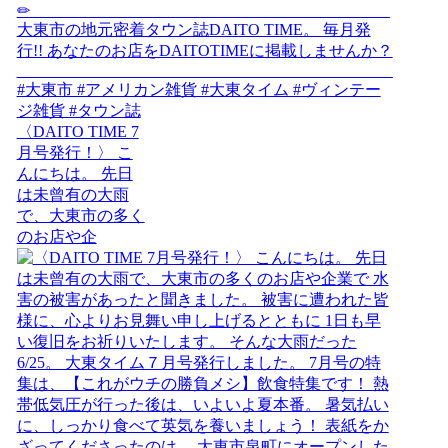
〈DAITO TIME 7
月号発行！〉 こ
んにちは。 先日
は未曾有の大雨
で、大東市の多く
のお店や企