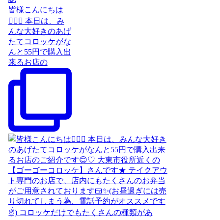
皆様こんにちは
🙋‍♀️✨️ 本日は、み
んな大好きのあげ
たてコロッケがな
んと55円で購入出
来るお店の