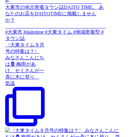
〈大東タイム９月
号の特集は？〉
みなさんこんにち
は🦍 梅雨があ
け、セミさんが一
斉に木に登り、
気温