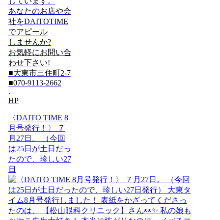
しています。
あなたのお店や会
社をDAITOTIME
でアピール
しませんか?
お気軽にお問い合
わせ下さい!
■大東市三住町2-7
■070-9113-2662
.
HP
〈DAITO TIME 8
月号発行！〉 ７
月27日。 （今回
は25日が土日だっ
たので、珍しい27
日