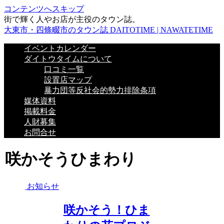
コンテンツへスキップ
街で輝く人やお店が主役のタウン誌。
大東市・四條畷市のタウン誌 DAITOTIME | NAWATETIME
イベントカレンダー
ダイトウタイムについて
口コミ一覧
設置店マップ
暴力団等反社会的勢力排除条項
媒体資料
掲載料金
人財募集
お問合せ
咲かそうひまわり
お知らせ
咲かそう！ひま