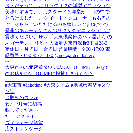
〈取材のウラが
わ〉 7月号に初掲
載してくださっ
た、 アメトイ・
ヴィンテージ雑貨
店ストレンジーク