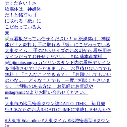
せください！≫
紙媒体は、神媒体
だ！と銘打ち 手
に取れる『紙』に
こだわっている大
東