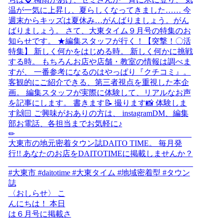
〈おしらせ〉 こ
んにちは！ 本日
は６月号に掲載さ