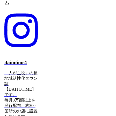
ム
daitotime4
「人が主役」の超
地域活性化タウン
誌
【DAITOTIME】
です。
毎月3万部以上を
発行配布、約300
箇所のお店に設置